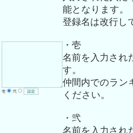
能となります。
登録名は改行し
・壱
名前を入力され
す。
仲間内でのラン
壱
弐
ください。
・弐
名前を入力され