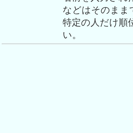
などはそのまま
特定の人だけ順
い。