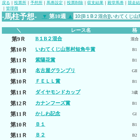
戻る
｜
投票所
｜
予想所
｜
馬券設定
｜
投票削除
｜
収支結果
｜
殿堂馬券
｜
競走結
｜
管理用
-馬柱予想-
▼
第10週
▲
＼
レース名
格
第9Ｒ
B１B２混合
混合
第10Ｒ
いわてくじ山形村短角牛賞
B1
第11Ｒ
紫陽花賞
B1
第11Ｒ
名古屋グランプリ
GII
第10Ｒ
ＦＥＬＬ賞
B1
第11Ｒ
ダイヤモンドカップ
3歳
第12Ｒ
カナンフーズ賞
B1
第11Ｒ
かしわ記念
GI
第10Ｒ
Ｂ１
B1
第11Ｒ
Ｂ２
B2