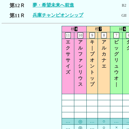
第12Ｒ
夢・希望未来へ前進
B2
第11Ｒ
兵庫チャンピオンシップ
GII
桃
8
橙
7
緑
6
11
10
9
8
7
エ
ア
キ
ア
ビ
ク
ル
｜
ル
ッ
サ
フ
プ
カ
グ
サ
ァ
オ
ナ
リ
イ
シ
ン
エ
ュ
ズ
リ
ト
ウ
ウ
ッ
オ
ス
プ
｜
…
…
○
…
◎
…
…
○
×
◎