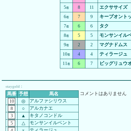
5
8
11
エクササイズ
着
6
7
9
キープオント
着
7
6
6
タク
着
8
5
5
モンサンイル
着
9
2
2
マグナドムス
着
10
4
4
ティラージュ
着
11
6
7
ビッグリュウ
着
staygold：
コメントはありません
馬番
予想
馬名
アルファシリウス
10
◎
アルカナエ
8
○
キタノコンドル
3
▲
モンサンイルベント
5
△
ティラージュ
4
×