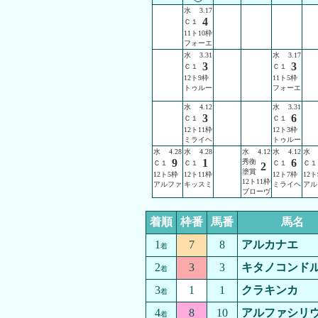
水
3.17
4
Ｃ１
11ト10枠
フォーエ
水
3.31
水
3.17
3
3
Ｃ１
Ｃ１
12ト9枠
11ト5枠
トゥルー
フォーエ
水
4.12
水
3.31
3
6
Ｃ１
Ｃ１
12ト11枠
12ト3枠
ミライヘ
トゥルー
水
4.28
水
4.28
水
4.12
水
4.12
水
9
1
6
秀衡
Ｃ１
Ｃ１
Ｃ１
Ｃ１
2
塗賞
12ト5枠
12ト11枠
12ト7枠
12ト
12ト11枠
アルファ
キッスミ
ミライヘ
アル
ブローヴ
着順
枠番
馬番
馬名
1
7
8
アルカナエ
着
2
3
3
キタノコンド
着
3
1
1
クラキンカ
着
4
8
10
アルファシリ
着