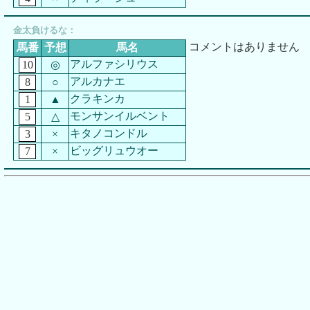
金太負けるな：
コメントはありません
馬番
予想
馬名
アルファシリウス
10
◎
アルカナエ
8
○
クラキンカ
1
▲
モンサンイルベント
5
△
キタノコンドル
3
×
ビッグリュウオー
7
×