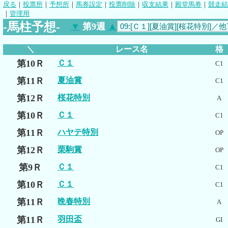
戻る
｜
投票所
｜
予想所
｜
馬券設定
｜
投票削除
｜
収支結果
｜
殿堂馬券
｜
競走結
｜
管理用
-馬柱予想-
▼
第9週
▲
＼
レース名
格
第10Ｒ
Ｃ１
C1
第11Ｒ
夏油賞
C1
第12Ｒ
桜花特別
A
第10Ｒ
Ｃ１
C1
第11Ｒ
ハヤテ特別
OP
第12Ｒ
栗駒賞
OP
第9Ｒ
Ｃ１
C1
第10Ｒ
Ｃ１
C1
第11Ｒ
晩春特別
A
第11Ｒ
羽田盃
GI