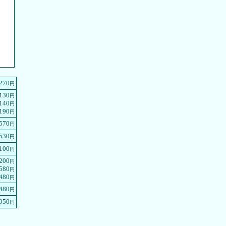
270
円
130
円
140
円
190
円
570
円
530
円
100
円
200
円
580
円
480
円
480
円
950
円