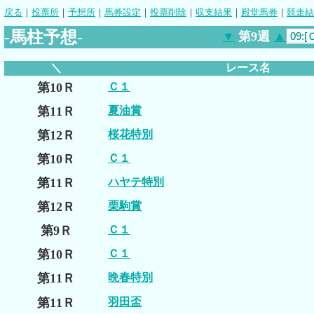
戻る
｜
投票所
｜
予想所
｜
馬券設定
｜
投票削除
｜
収支結果
｜
殿堂馬券
｜
競走結
-馬柱予想-
▼
第9週
▲
＼
レース名
第10Ｒ
Ｃ１
第11Ｒ
夏油賞
第12Ｒ
桜花特別
第10Ｒ
Ｃ１
第11Ｒ
ハヤテ特別
第12Ｒ
栗駒賞
第9Ｒ
Ｃ１
第10Ｒ
Ｃ１
第11Ｒ
晩春特別
第11Ｒ
羽田盃