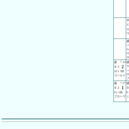
1
1
盛
7.14
2
Ｂ２
10ト7枠
1
ゴールド
盛
7.27
1
Ｂ２
9ト1枠
9
ブローヴ