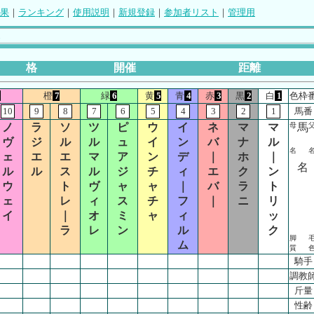
果
｜
ランキング
｜
使用説明
｜
新規登録
｜
参加者リスト
｜
管理用
格
開催
距離
8
橙
7
緑
6
黄
5
青
4
赤
3
黒
2
白
1
色枠
10
9
8
7
6
5
4
3
2
1
馬番
ノ
ラ
ソ
ツ
ピ
ウ
イ
ネ
マ
マ
母
馬
ヴ
ジ
ル
ル
ュ
イ
ン
バ
ナ
ル
名
ェ
エ
エ
マ
ア
ン
デ
｜
ホ
｜
名
ル
ル
ス
ル
ジ
チ
ィ
エ
ク
ン
ウ
ト
ヴ
ャ
ャ
｜
バ
ラ
ト
ェ
レ
ィ
ス
チ
フ
｜
ニ
リ
イ
｜
オ
ミ
ャ
ィ
ッ
ラ
レ
ン
ル
ク
脚
ム
質
騎手
調教
斤量
性齢