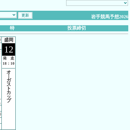
岩手競馬予想2026
特
投票締切
番
盛岡
12
父
発 走
名
18：10
オ
｜
ガ
ス
ト
カ
ッ
毛
プ
色
師