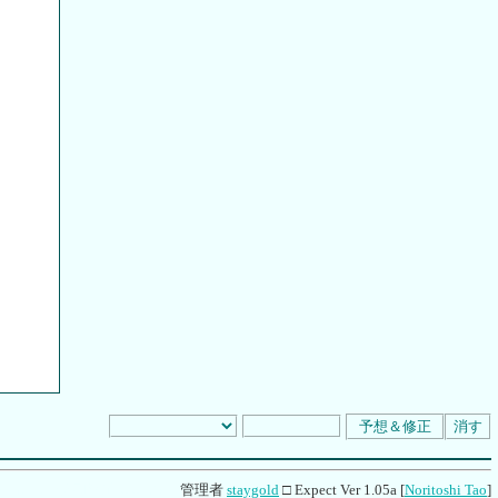
standard [表示時間] 0.07秒
管理者
staygold
□ Expect Ver 1.05a [
Noritoshi Tao
]