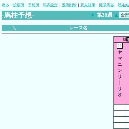
戻る
｜
投票所
｜
予想所
｜
馬券設定
｜
投票削除
｜
収支結果
｜
殿堂馬券
｜
競走結
-馬柱予想-
▼
第38週
▲
＼
レース名
桃
11
ヤ
マ
ニ
ン
リ
｜
リ
オ