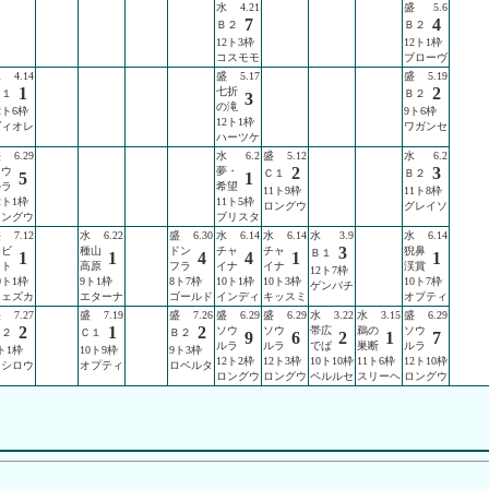
水
4.21
盛
5.6
7
4
Ｂ２
Ｂ２
12ト3枠
12ト1枠
コスモモ
ブローヴ
水
4.14
盛
5.17
盛
5.19
1
2
七折
Ｃ１
Ｂ２
3
の滝
2ト6枠
9ト6枠
12ト1枠
ヴィオレ
ワガンセ
ハーツケ
盛
6.29
水
6.2
盛
5.12
水
6.2
2
3
ソウ
夢・
Ｃ１
Ｂ２
5
1
ルラ
希望
11ト9枠
11ト8枠
2ト1枠
11ト5枠
ロングウ
グレイソ
ロングウ
ブリスタ
盛
7.12
水
6.22
盛
6.30
水
6.14
水
6.14
水
3.9
水
6.14
3
ラビ
種山
ドン
チャ
チャ
猊鼻
Ｂ１
1
1
4
4
1
1
ット
高原
フラ
イナ
イナ
渓賞
12ト7枠
0ト1枠
9ト1枠
8ト7枠
10ト1枠
10ト3枠
10ト7枠
ゲンパチ
フェズカ
エターナ
ゴールド
インディ
キッスミ
オプティ
盛
7.27
盛
7.19
盛
7.26
盛
6.29
盛
6.29
水
3.22
水
3.15
盛
6.29
2
1
2
ソウ
ソウ
帯広
鵜の
ソウ
Ｂ２
Ｃ１
Ｂ２
9
6
2
1
7
ルラ
ルラ
でば
巣断
ルラ
ト1枠
10ト9枠
9ト3枠
12ト2枠
12ト3枠
10ト10枠
11ト6枠
12ト10枠
ミシロウ
オプティ
ロベルタ
ロングウ
ロングウ
ペルルセ
スリーヘ
ロングウ