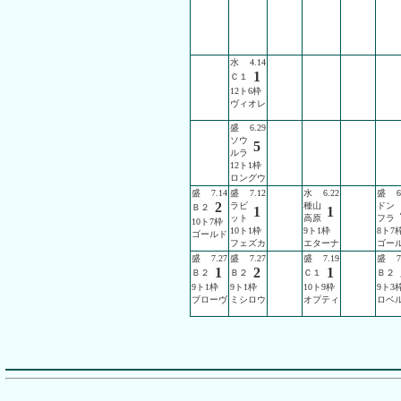
水
4.14
1
Ｃ１
12ト6枠
ヴィオレ
盛
6.29
ソウ
5
ルラ
12ト1枠
ロングウ
盛
7.14
盛
7.12
水
6.22
盛
6
2
ラビ
種山
ドン
Ｂ２
1
1
ット
高原
フラ
10ト7枠
10ト1枠
9ト1枠
8ト7
ゴールド
フェズカ
エターナ
ゴー
盛
7.27
盛
7.27
盛
7.19
盛
7
1
2
1
Ｂ２
Ｂ２
Ｃ１
Ｂ２
9ト1枠
9ト1枠
10ト9枠
9ト3
ブローヴ
ミシロウ
オプティ
ロベ