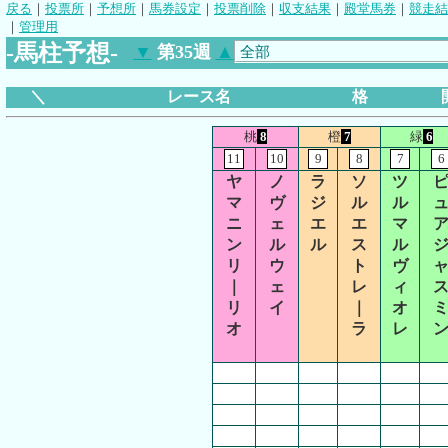
戻る
｜
投票所
｜
予想所
｜
馬券設定
｜
投票削除
｜
収支結果
｜
殿堂馬券
｜
競走結
｜
管理用
-馬柱予想-
▼
第35週
▲
＼
レース名
格
桃
8
橙
7
緑
6
11
10
9
8
7
6
ヤ
ノ
ラ
ソ
ツ
マ
ヴ
ジ
ル
ル
ニ
ェ
エ
エ
マ
ン
ル
ル
ス
ル
リ
ウ
ト
ヴ
｜
ェ
レ
ィ
リ
イ
｜
オ
オ
ラ
レ