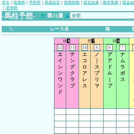
戻る
｜
投票所
｜
予想所
｜
馬券設定
｜
投票削除
｜
収支結果
｜
殿堂馬券
｜
競走結
｜
管理用
-馬柱予想-
▼
第31週
▲
＼
レース名
格
桃
8
橙
7
緑
6
12
11
10
9
8
7
エ
テ
エ
ノ
グ
ナ
イ
ン
コ
｜
ア
ム
シ
グ
ロ
ス
ド
ラ
ン
ク
ア
プ
ル
ボ
ワ
ラ
レ
リ
｜
ス
ン
ブ
ス
マ
プ
ド