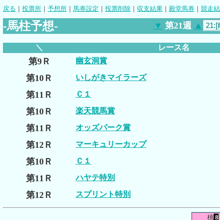
戻る
｜
投票所
｜
予想所
｜
馬券設定
｜
投票削除
｜
収支結果
｜
殿堂馬券
｜
競走結
-馬柱予想-
▼
第21週
▲
＼
レース名
第9Ｒ
幽玄洞賞
第10Ｒ
いしがきマイラーズ
第11Ｒ
Ｃ１
第10Ｒ
楽天競馬賞
第11Ｒ
オッズパーク賞
第12Ｒ
マーキュリーカップ
第10Ｒ
Ｃ１
第11Ｒ
ハヤテ特別
第12Ｒ
スプリント特別
桃
8