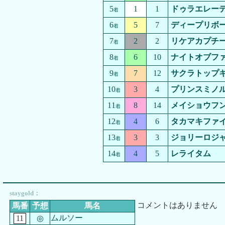
5
1
1
ドゥラエレー
着
6
5
7
ディープリボ
着
7
2
2
リケアカプチ
着
8
6
10
ナイトオブフ
着
9
7
12
サクラトップ
着
10
3
4
プリンスミノ
着
11
8
14
メイショウフ
着
12
4
6
タカマキファ
着
13
3
3
ジョリーロジ
着
14
4
5
レライタム
着
staygold：
コメントはありません
馬番
予想
馬名
ムルソー
11
◎