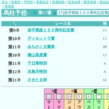
戻る
｜
投票所
｜
予想所
｜
馬券設定
｜
投票削除
｜
収支結果
｜
殿堂馬券
｜
競走結
｜
管理用
-馬柱予想-
▼
第17週
▲
＼
レース名
格
第9Ｒ
岩手県政１５０周年記念賞
C1
第10Ｒ
ディセントラ賞
C1
第11Ｒ
みちのく大賞典
OP
第10Ｒ
種山高原賞
C1
第11Ｒ
千日草特別
A
第12Ｒ
水無月特別
A
第11Ｒ
さきたま杯
GI
桃
8
橙
7
緑
6
12
11
10
9
8
7
サ
マ
ジ
ア
ベ
ウ
ト
マ
ョ
ウ
ス
ィ