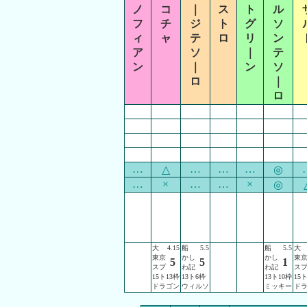
ノ
コ
｜
ス
ト
ル
フ
チ
ジ
ト
グ
ソ
ィ
ャ
テ
ロ
リ
ン
ア
ソ
｜
テ
ン
｜
ン
ソ
ロ
｜
ロ
…
…
…
…
△
◎
…
×
…
…
×
◎
大
4.15
船
5.5
船
5.5
大
東京
かし
かし
東
5
5
1
スプ
わ記
わ記
ス
15ト13枠
13ト6枠
13ト10枠
15
ドラゴン
ウィルソ
ミッキー
ド