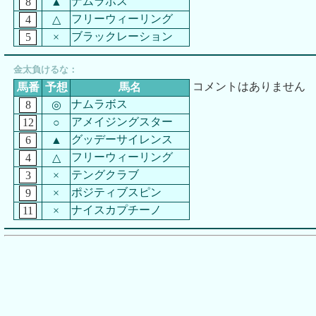
ナムラボス
8
▲
フリーウィーリング
4
△
ブラックレーション
5
×
金太負けるな：
コメントはありません
馬番
予想
馬名
ナムラボス
8
◎
アメイジングスター
12
○
グッデーサイレンス
6
▲
フリーウィーリング
4
△
テングクラブ
3
×
ポジティブスピン
9
×
ナイスカプチーノ
11
×