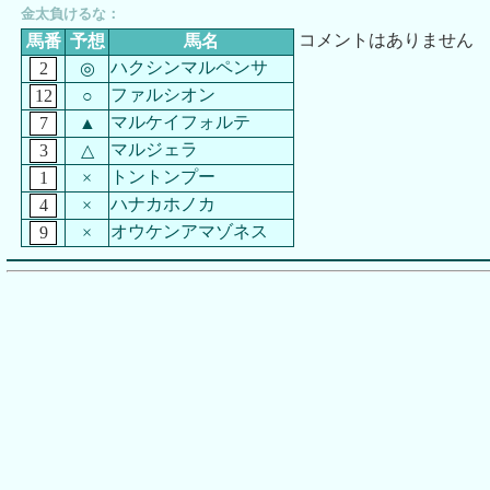
金太負けるな：
コメントはありません
馬番
予想
馬名
ハクシンマルペンサ
2
◎
ファルシオン
12
○
マルケイフォルテ
7
▲
マルジェラ
3
△
トントンプー
1
×
ハナカホノカ
4
×
オウケンアマゾネス
9
×