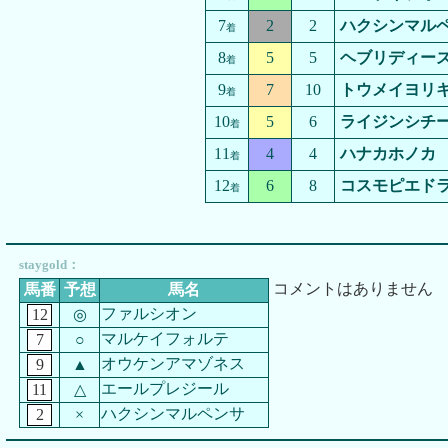
7
2
2
ハクシンマル
着
8
5
5
ヘブリディー
着
9
7
10
トウメイヨリ
着
10
5
6
ライジンシチ
着
11
4
4
ハナカホノカ
着
12
6
8
コスモピエド
着
staygold：
コメントはありません
馬番
予想
馬名
ファルシオン
12
◎
マルケイフォルテ
7
○
オウケンアマゾネス
9
▲
エールプレジール
11
△
ハクシンマルペンサ
2
×