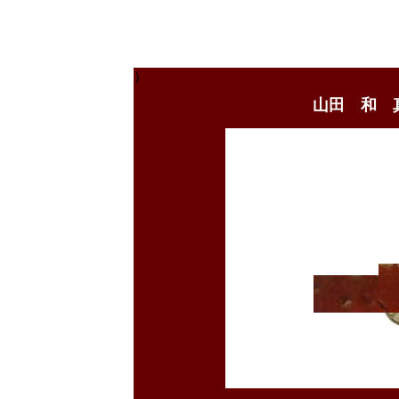
）
山田 和 