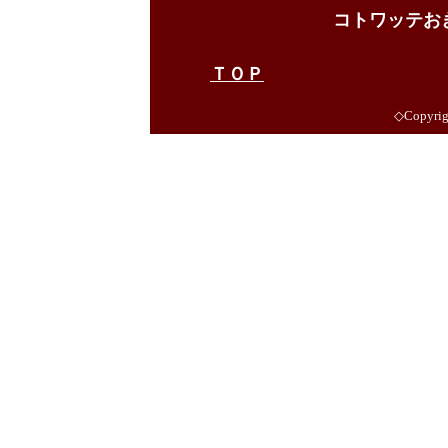
コトワッテお
ＴＯＰ
◇Copyrigh