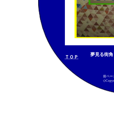
夢見る街角
ＴＯＰ
前ページ
◇Copyri