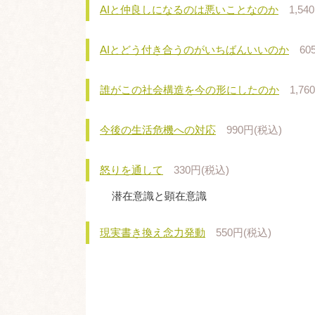
AIと仲良しになるのは悪いことなのか
1,54
AIとどう付き合うのがいちばんいいのか
60
誰がこの社会構造を今の形にしたのか
1,7
今後の生活危機への対応
990円(税込)
怒りを通して
330円(税込)
潜在意識と顕在意識
現実書き換え念力発動
550円(税込)