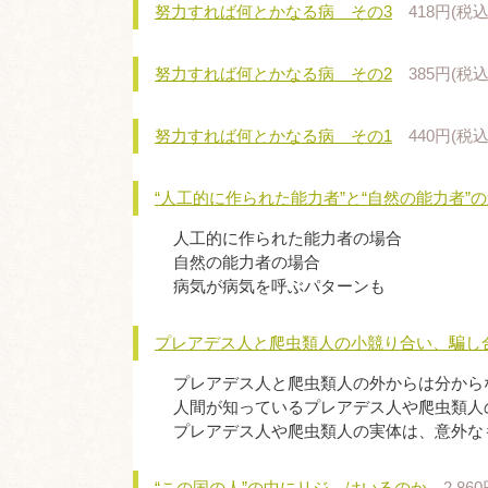
努力すれば何とかなる病 その3
418円(税込
努力すれば何とかなる病 その2
385円(税込
努力すれば何とかなる病 その1
440円(税込
“人工的に作られた能力者”と“自然の能力者”
人工的に作られた能力者の場合
自然の能力者の場合
病気が病気を呼ぶパターンも
プレアデス人と爬虫類人の小競り合い、騙し
プレアデス人と爬虫類人の外からは分から
人間が知っているプレアデス人や爬虫類人
プレアデス人や爬虫類人の実体は、意外な
“この国の人”の中にリジ―はいるのか
2,86