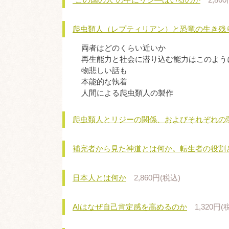
爬虫類人（レプティリアン）と恐竜の生き残
両者はどのくらい近いか
再生能力と社会に潜り込む能力はこのよう
物悲しい話も
本能的な執着
人間による爬虫類人の製作
爬虫類人とリジーの関係、およびそれぞれの
補完者から見た神道とは何か。転生者の役割
日本人とは何か
2,860円(税込)
AIはなぜ自己肯定感を高めるのか
1,320円(