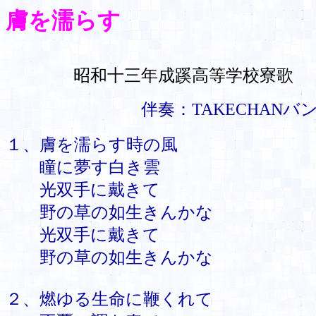
膚を濡らす
昭和十三年成蹊高等学校寮歌
伴奏：TAKECHANバ
１、膚を濡らす時の風
瞳に夢す白き雲
光双手に戴きて
野の草の如生きんかな
光双手に戴きて
野の草の如生きんかな
２、燃ゆる生命に鞭くれて