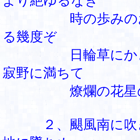
より絶ゆるなき
時の歩みのお
る幾度ぞ
日輪草にかぎ
寂野に満ちて
燎爛の花
２、颶風南に吹