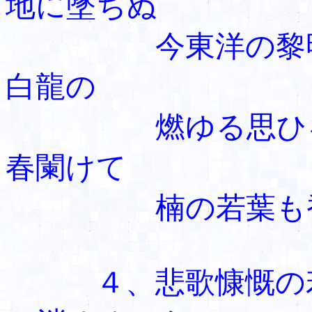
地に墜ちぬ
今東洋の黎
白龍の
燃ゆる思ひを
春闌けて
楠の若葉も香
４、悲歌慷慨の