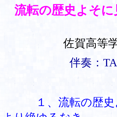
流転の歴史よそに
佐賀高等
伴奏：TAKE
１、流転の歴史