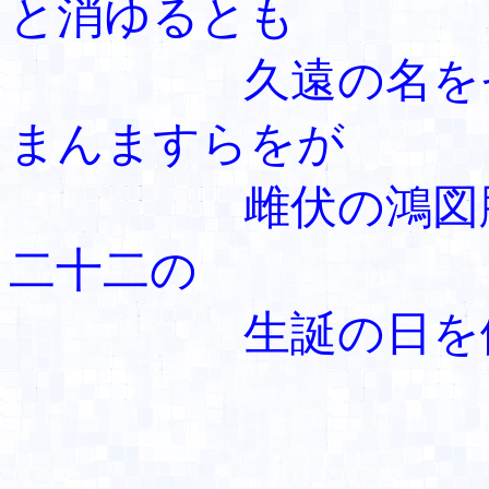
と消ゆるとも
久遠の名をぞ
まんますらをが
雌伏の鴻図胸
二十二の
生誕の日を偲