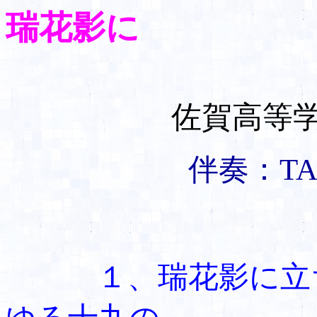
瑞花影に
佐賀高等
伴奏：TAKE
１、瑞花影に