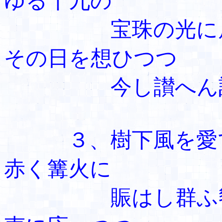
ゆる十九の
宝珠の光に眉
その日を想ひつつ
今し讃へ
３、樹下風を
赤く篝火に
賑はし群ふ