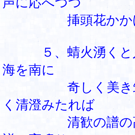
声に応へつつ
挿頭花かかげ
５、蜻火湧く
海を南に
奇しく美き筑
く清澄みたれば
清歓の譜の高