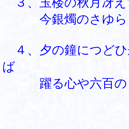
３、玉楼の秋月冴
今銀燭のさゆらぎ
４、夕の鐘につどひ
ば
躍る心や六百の