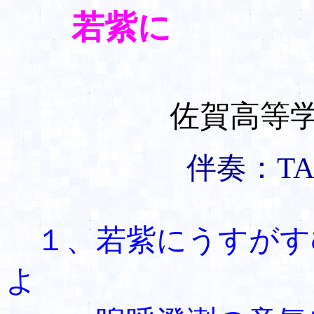
若紫に
佐賀高等
伴奏：TAKE
１、若紫にうすが
よ