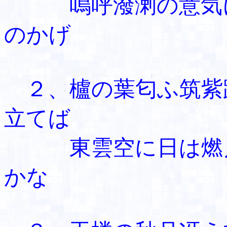
嗚呼潑溂の意気に
のかげ
２、櫨の葉匂ふ筑紫
立てば
東雲空に日は燃え
かな