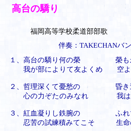
高台の驕り
福岡高等学校柔道部部歌
伴奏：TAKECHANバ
１、高台の驕り何の榮 榮も永
我が部によりて友よくめ 空より
２、哲理深くて憂愁の 昏き迷
心の力ぞたのみなれ 我は求
３、紅血凝りし鉄腕の ふれて
忍苦の試練積みてこそ 生命の