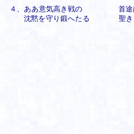
４、ああ意気高き戦の 首途は
沈黙を守り鍛へたる 聖き力