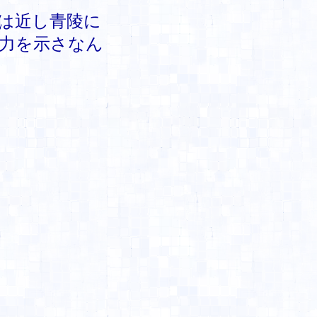
近し青陵に
を示さなん