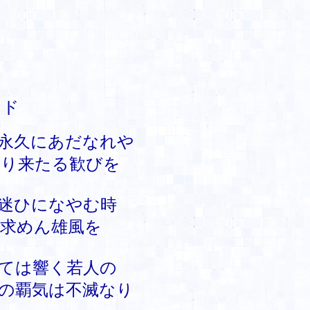
ンド
久にあだなれや
来たる歓びを
ひになやむ時
めん雄風を
は響く若人の
覇気は不滅なり