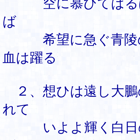
空に慕ひてはるば
ば
希望に急ぐ青陵
血は躍る
２、想ひは遠し大
れて
いよよ輝く白日