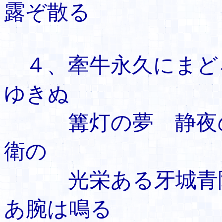
露ぞ散る
４、牽牛永久にまど
ゆきぬ
篝灯の夢 静夜
衛の
光栄ある牙城青
あ腕は鳴る