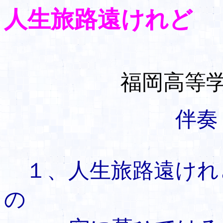
人生旅路遠けれど
福岡高等
伴奏：TAK
１、人生旅路遠
の