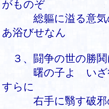
がものぞ
総軀に溢る意気の
あ浴びせなん
３、闘争の世の勝
曙の子よ いざ行
すらに
右手に翳す破邪