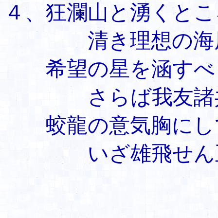
４、狂瀾山と湧くとこ
清き理想の海
希望の星を涵すべ
さらば我友諸
蛟龍の意気胸にし
いざ雄飛せん五