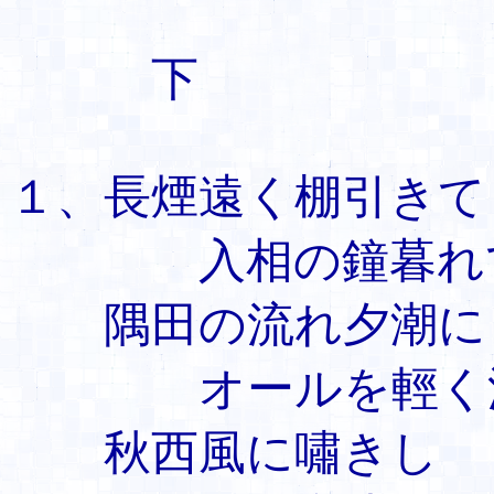
下
１、長煙遠く棚引きて
入相の鐘暮れて
隅田の流れ夕潮に
オールを輕く浮
秋西風に嘯きし