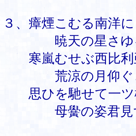
３、瘴煙こむる南洋に
暁天の星さゆ
寒嵐むせぶ西比利
荒涼の月仰ぐ
思ひを馳せて一ツ
母黌の姿君見