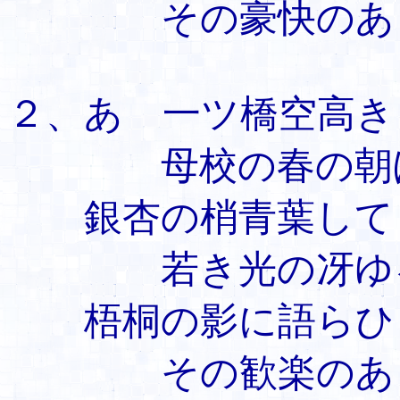
その豪快のあと
２、あゝ一ツ橋空高き
母校の春の朝ぼ
銀杏の梢青葉して
若き光の冴ゆ
梧桐の影に語らひ
その歓楽のあと