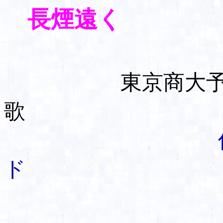
長煙遠く
東京商大
歌
伴奏：TAK
ド