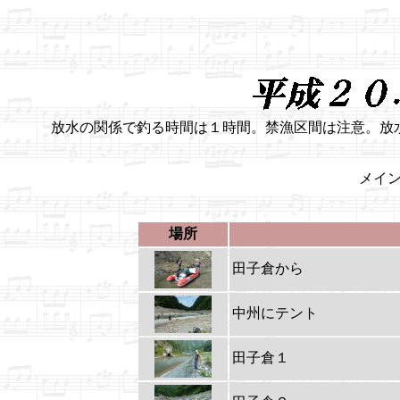
放水の関係で釣る時間は１時間。禁漁区間は注意。放
メイ
場所
田子倉から
中州にテント
田子倉１