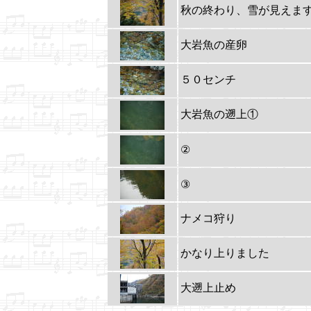
秋の終わり、雪が見えま
大岩魚の産卵
５０センチ
大岩魚の遡上①
②
③
ナメコ狩り
かなり上りました
大遡上止め