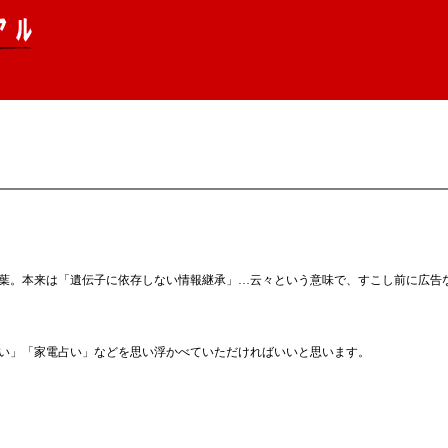
葉。本来は「遺伝子に依存しない情報継承」…云々という意味で、すこし前に広告
い」「家電占い」などを思い浮かべていただければいいと思います。