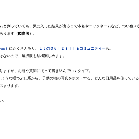
ムと判っていても、気に入った結果が出るまで本名やニックネームなど、つい色々
あります
（図参照）
。
com）
にたくさんあり、
ＬＪのＱｕｉｚｉｌｌａコミュニティー
も。
はないので、選択肢も結構楽しめます。
りますが、お題や質問に従って書き込んでいくタイプ。
いうような暇つぶし系から、子供の頃の写真をポストする、どんな日用品を使ってい
広まります。
い。