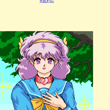
半脱ぎVer.