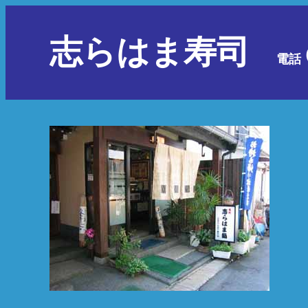
志らはま寿司
電話