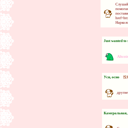
Слушайт
помогаю
постави
href=ht
Нарколо
Just wanted to 
Altcoin
Усн, осно
投
другие
Камеральная, 