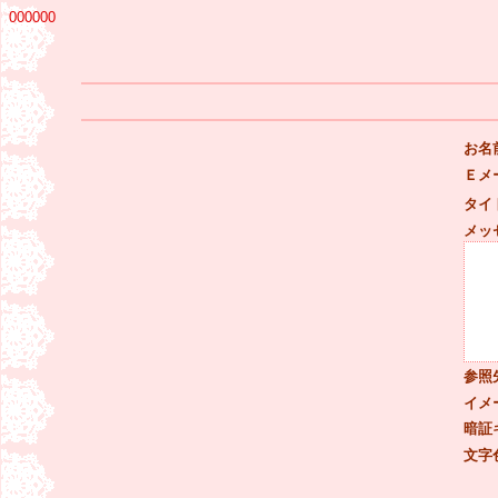
000000
お名
Ｅメ
タイ
メッ
参照
イメ
暗証
文字