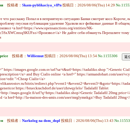
ия
投稿者：
Skam-pyblikaciya_vlPn
投稿日：2026/08/06(Thu) 14:29
No.1155
е что расскажу Попал я в неприятную ситуацию Банки смотрят косо Короче, 
роблему гнусная публикация удаление Удалили все фейковые данные В общем,
извол <a href=https://www.opensanctions.org/entities/NK-
5SxXWCmxqSKUFxo>Произвол</a> Не дайте себя обмануть Перешлите тому к
и
price
投稿者：
Williemut
投稿日：2026/08/06(Thu) 13:54
No.1155306
=" https://images.google.com.sv/url?sa=t&url=https://tadaliko.shop ">Generic Cial
 prescription</a> and Buy Cialis online <a href=" https://armandohart.com/user/v
ion=edit ">Cheap Cialis</a>
/velikanrostov.ru/bitrix/redirect.php?event1=&event2=&event3=&goto=https://tada
 genericor https://brueckrachdorf.de/user/zhrwqylelo/ Tadalafil Tablet
=http://maps.google.fi/url?q=https://tadaliko.shop>Generic Tadalafil 20mg price</
nd <a href=http://la-maison-des-amis.com/user/mrglymnkgz/>Buy Tadalafil 20mg<
ом
投稿者：
Narkolog na dom_dopl
投稿日：2026/08/06(Thu) 13:43
No.11553