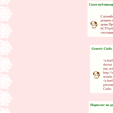
Скам-публикац
Слушайт
решить п
цены Про
bCYVp4c
ситуаци
Generic Cialis 
<a href
doctor
um_act
http:/
пcialis
<a href
pricea
Cialis
Нарколог на д