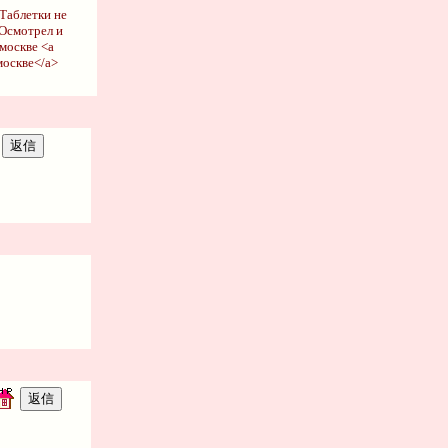
 Таблетки не
 Осмотрел и
москве <a
москве</a>