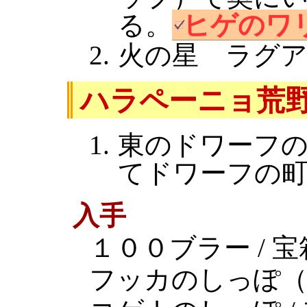
る。
ヒゲのワ
火の星 ラグ
ハラペーニョ荒
東のドワーフ
てドワーフの
入手
１００ブラー / 宝
フッカのしっぽ（４