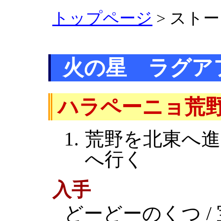
トップページ
> スト
火の星 ラグア
ハラペーニョ荒
荒野を北東へ
へ行く
入手
どーどーのくつ /