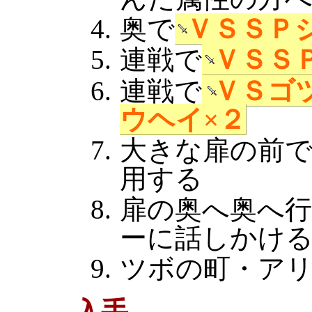
奥で
ＶＳＳＰ
連戦で
ＶＳＳ
連戦で
ＶＳゴ
ウヘイ×２
大きな扉の前
用する
扉の奥へ奥へ
ーに話しかけ
ツボの町・ア
入手