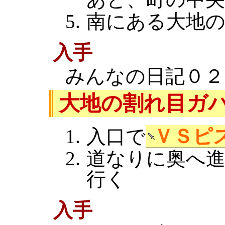
南にある大地
入手
みんなの日記０２
大地の割れ目ガ
入口で
ＶＳピ
道なりに奥へ
行く
入手