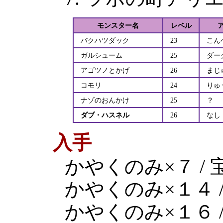
モンスター名
レベル
バクハツダック
23
こん
ガルシューム
25
ダー
アゴツノとかげ
26
まじ
コモリ
24
りゅ
ナゾのおんかけ
25
？
ダブ・ハスネル
26
なし
入手
かやくのみ×７ / 
かやくのみ×１４ /
かやくのみ×１６ /