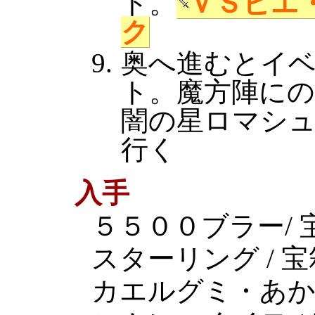
ト。
ＶＳビエ
ク
奥へ進むとイ
ト。魔方陣に
闇の星ロマシ
行く
入手
５５００ブラー/ 
スターリング / 宝
カエルグミ・あか×