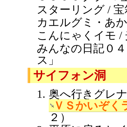
スターリング / 宝
カエルグミ・あか×
こんにゃくイモ /
みんなの日記０４
ス」
サイフォン洞
奥へ行きグレ
ＶＳかいぞく
２）