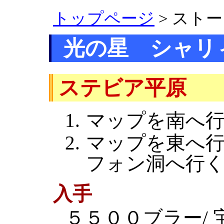
トップページ
> スト
光の星 シャリ
ステビア平原
マップを南へ
マップを東へ
フォン洞へ行
入手
５５００ブラー/ 