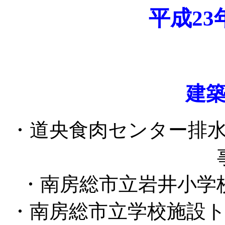
平成2
建
・道央食肉センター排
・南房総市立岩井小学
・南房総市立学校施設