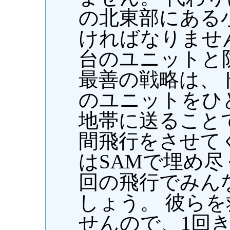
の北東部にある
ければなりませ
台のユニットと
最善の戦略は、
のユニットをひ
地帯に送ることで
間飛行をさせて
はSAMで埋め尽
回の飛行でみん
しょう。 彼ら
せんので、1回