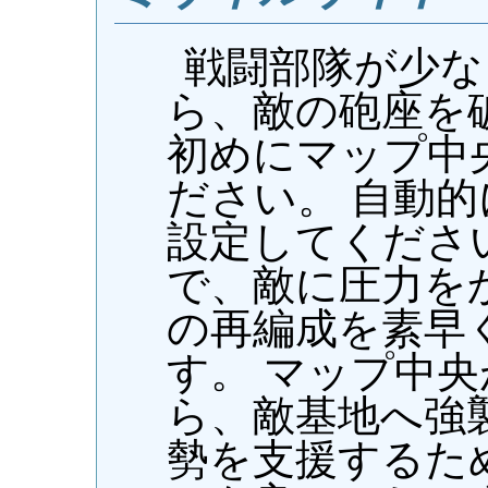
戦闘部隊が少な
ら、敵の砲座を
初めにマップ中
ださい。 自動
設定してくださ
で、敵に圧力を
の再編成を素早
す。 マップ中
ら、敵基地へ強
勢を支援するため