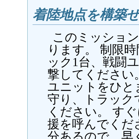
着陸地点を構築
このミッション
ります。 制限時
ック1台、戦闘
撃してください
ユニットをひと
守り、トラック
ください。 す
援を呼んでくだ
分あるので、早