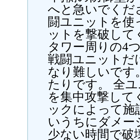
へと急いでくださ
闘ユニットを使
ットを撃破して
タワー周りの4
戦闘ユニットだ
なり難しいです
たりです。 全
を集中攻撃して
ックによって施
いうちにダメー
少ない時間で破