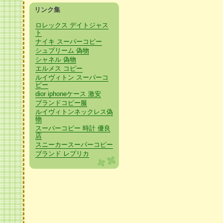
リンク集
ロレックス デイトジャス
ト
ナイキ スーパーコピー
シュプリーム 偽物
シャネル 偽物
エルメス コピー
ルイヴィトン スーパーコ
ピー
dior iphoneケース 激安
ブランドコピー服
ルイヴィトンネックレス偽
物
スーパーコピー 時計 優良
店
スニーカースーパーコピー
ブランド レプリカ