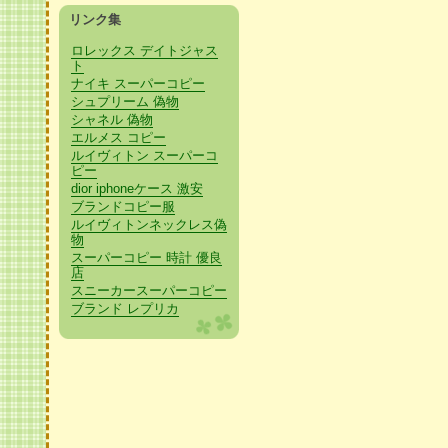
リンク集
ロレックス デイトジャス
ト
ナイキ スーパーコピー
シュプリーム 偽物
シャネル 偽物
エルメス コピー
ルイヴィトン スーパーコ
ピー
dior iphoneケース 激安
ブランドコピー服
ルイヴィトンネックレス偽
物
スーパーコピー 時計 優良
店
スニーカースーパーコピー
ブランド レプリカ