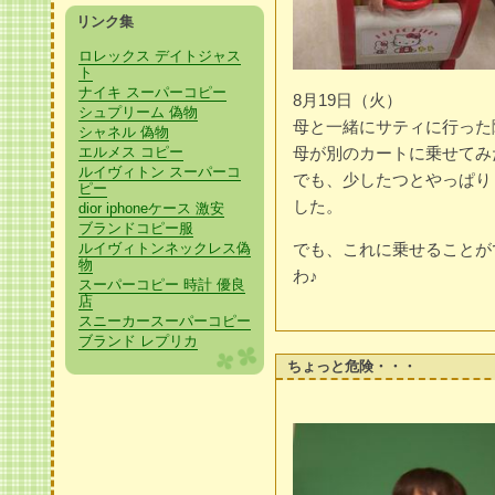
リンク集
ロレックス デイトジャス
ト
ナイキ スーパーコピー
8月19日（火）
シュプリーム 偽物
母と一緒にサティに行った
シャネル 偽物
エルメス コピー
母が別のカートに乗せてみ
ルイヴィトン スーパーコ
でも、少したつとやっぱり
ピー
した。
dior iphoneケース 激安
ブランドコピー服
ルイヴィトンネックレス偽
でも、これに乗せることが
物
わ♪
スーパーコピー 時計 優良
店
スニーカースーパーコピー
ブランド レプリカ
ちょっと危険・・・