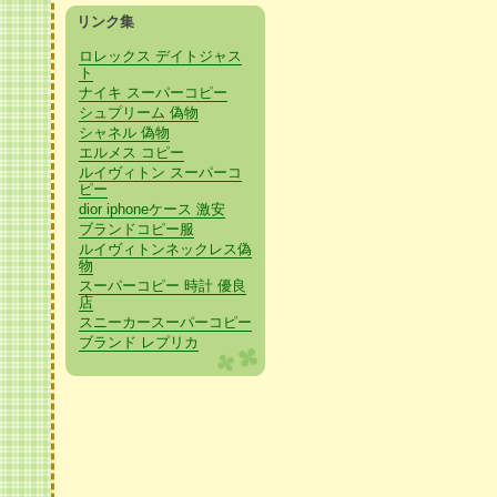
リンク集
ロレックス デイトジャス
ト
ナイキ スーパーコピー
シュプリーム 偽物
シャネル 偽物
エルメス コピー
ルイヴィトン スーパーコ
ピー
dior iphoneケース 激安
ブランドコピー服
ルイヴィトンネックレス偽
物
スーパーコピー 時計 優良
店
スニーカースーパーコピー
ブランド レプリカ