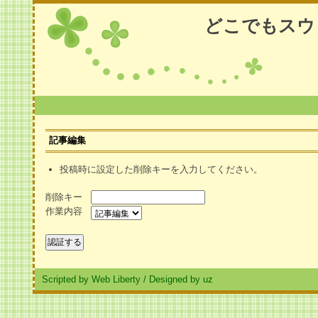
どこでもスウ
記事編集
投稿時に設定した削除キーを入力してください。
削除キー
作業内容
Scripted by Web Liberty
/
Designed by uz