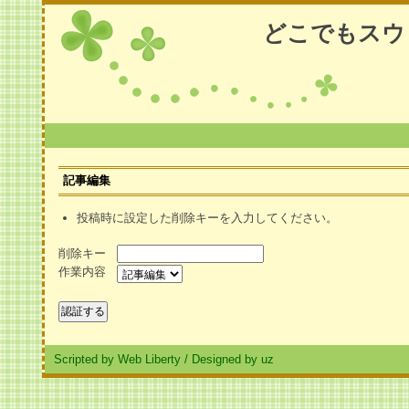
どこでもスウ
記事編集
投稿時に設定した削除キーを入力してください。
削除キー
作業内容
Scripted by Web Liberty
/
Designed by uz