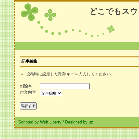
どこでもスウ
記事編集
投稿時に設定した削除キーを入力してください。
削除キー
作業内容
Scripted by Web Liberty
/
Designed by uz