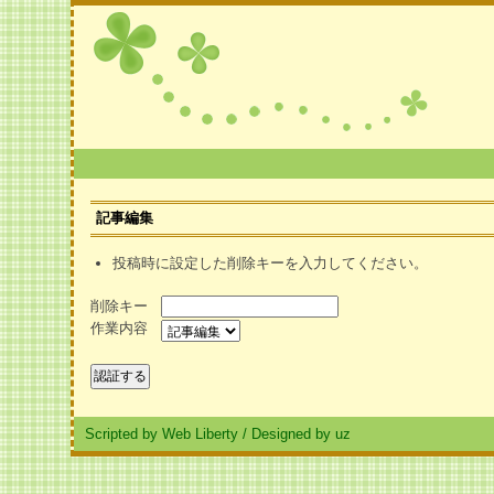
記事編集
投稿時に設定した削除キーを入力してください。
削除キー
作業内容
Scripted by Web Liberty
/
Designed by uz