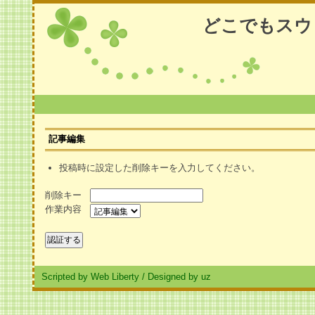
どこでもスウ
記事編集
投稿時に設定した削除キーを入力してください。
削除キー
作業内容
Scripted by Web Liberty
/
Designed by uz