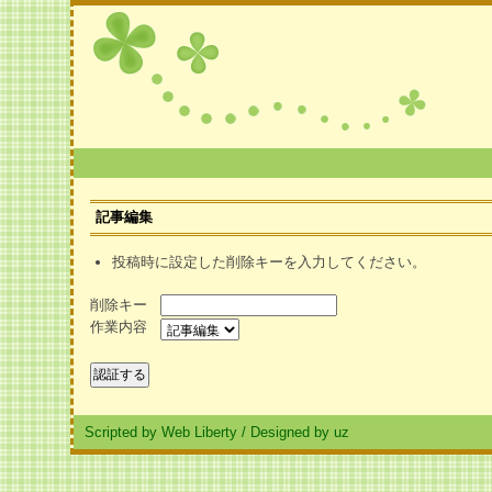
記事編集
投稿時に設定した削除キーを入力してください。
削除キー
作業内容
Scripted by Web Liberty
/
Designed by uz