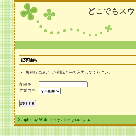
どこでもスウ
記事編集
投稿時に設定した削除キーを入力してください。
削除キー
作業内容
Scripted by Web Liberty
/
Designed by uz