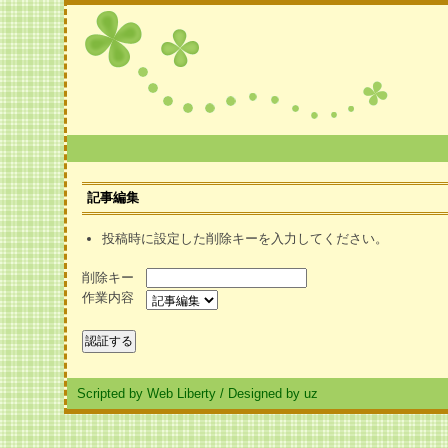
記事編集
投稿時に設定した削除キーを入力してください。
削除キー
作業内容
Scripted by Web Liberty
/
Designed by uz