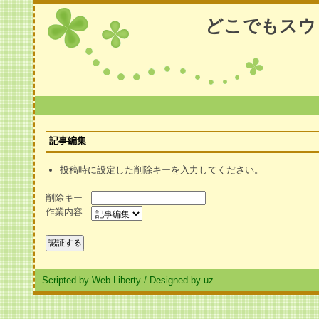
どこでもスウ
記事編集
投稿時に設定した削除キーを入力してください。
削除キー
作業内容
Scripted by Web Liberty
/
Designed by uz