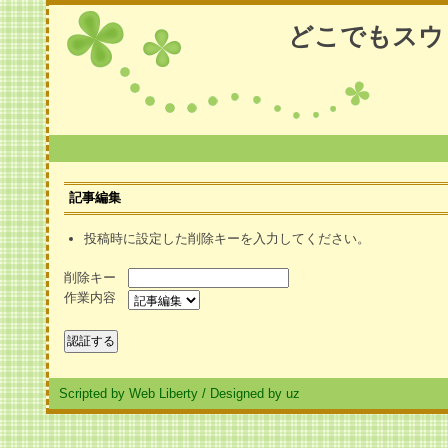
どこでもスウ
記事編集
投稿時に設定した削除キーを入力してください。
削除キー
作業内容
Scripted by Web Liberty
/
Designed by uz