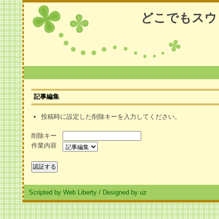
どこでもスウ
記事編集
投稿時に設定した削除キーを入力してください。
削除キー
作業内容
Scripted by Web Liberty
/
Designed by uz