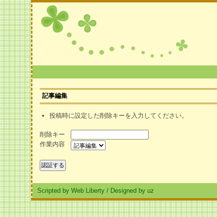
記事編集
投稿時に設定した削除キーを入力してください。
削除キー
作業内容
Scripted by Web Liberty
/
Designed by uz