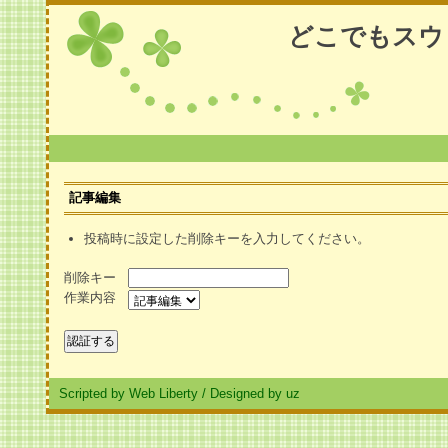
どこでもスウ
記事編集
投稿時に設定した削除キーを入力してください。
削除キー
作業内容
Scripted by Web Liberty
/
Designed by uz