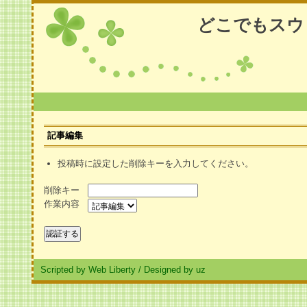
どこでもスウ
記事編集
投稿時に設定した削除キーを入力してください。
削除キー
作業内容
Scripted by Web Liberty
/
Designed by uz