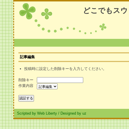
どこでもスウ
記事編集
投稿時に設定した削除キーを入力してください。
削除キー
作業内容
Scripted by Web Liberty
/
Designed by uz